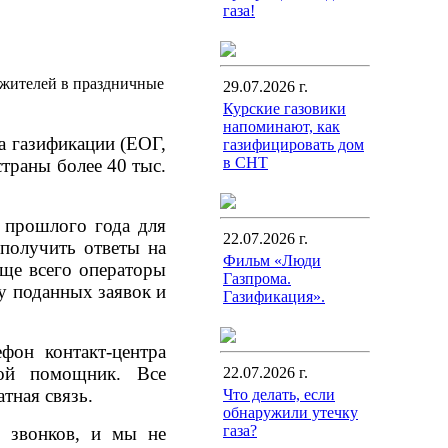
газа!
 жителей в праздничные
29.07.2026 г.
Курские газовики
напоминают, как
а газификации (ЕОГ,
газифицировать дом
в СНТ
траны более 40 тыс.
а прошлого года для
22.07.2026 г.
получить ответы на
Фильм «Люди
ще всего операторы
Газпрома.
у поданных заявок и
Газификация».
фон контакт-центра
вой помощник. Все
22.07.2026 г.
атная связь.
Что делать, если
обнаружили утечку
газа?
0 звонков, и мы не