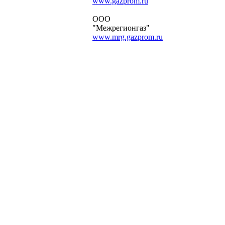
www.gazprom.ru
ООО
"Межрегионгаз"
www.mrg.gazprom.ru