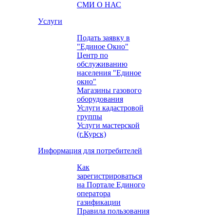
СМИ О НАС
Уcлуги
Подать заявку в
"Единое Окно"
Центр по
обслуживанию
населения "Единое
окно"
Магазины газового
оборудования
Услуги кадастровой
группы
Услуги мастерской
(г.Курск)
Информация для потребителей
Как
зарегистрироваться
на Портале Единого
оператора
газификации
Правила пользования