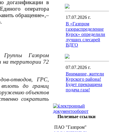
по догазификации в
Единого оператора
равить обращение»,–
17.07.2026 г.
.
В «Газпром
газораспределение
Курск» определили
лучших слесарей
ВДГО
 Группы Газпром
и на территории 72
07.07.2026 г.
Внимание, жители
дов-отводов, ГРС,
Курского района!
Будет прекращена
 вплоть до границ
подача газа!
ооружению объектов
ственно сократить
Полезные ссылки
ПАО "Газпром"