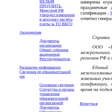
НЕЛЬЗЯ
намерены огра
ПРОДЛИТЬ.
праздничные 
Минстрой РФ
газификации -
утвердил изменения
отметил генера
в методику расчёта
платы за ТО ВКГО
Акционерам
Справка
Документы
организации
ООО «Г
Общие собрания
межрегионгаз.
акционеров
регионов РФ и
Реестродержатель
Единый 
Раскрытие информации
Сведения об образовательной
межпоселковы
орг
земельных уча
газификации,
Основные сведения
время на подк
Структура и органы
управления
образовательной
организацией
Вернуться
Документы
Образование