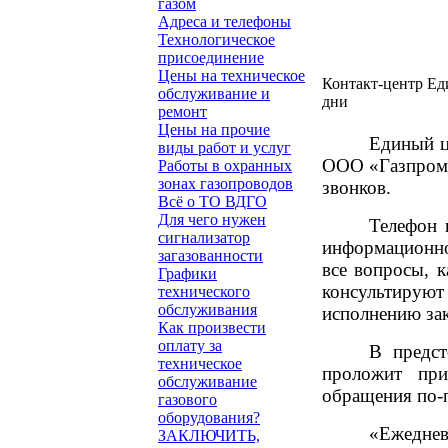
газом
Адреса и телефоны
Технологическое
присоединение
Цены на техническое
Контакт-центр Ед
обслуживание и
дни
ремонт
Цены на прочие
Единый ц
виды работ и услуг
ООО «Газпром г
Работы в охранных
зонах газопроводов
звонков.
Всё о ТО ВДГО
Для чего нужен
Телефон 
сигнализатор
информационно
загазованности
все вопросы, 
Графики
консультируют 
технического
обслуживания
исполнению за
Как произвести
оплату за
В предст
техническое
проложит при
обслуживание
обращения по-п
газового
оборудования?
«Ежеднев
ЗАКЛЮЧИТЬ,