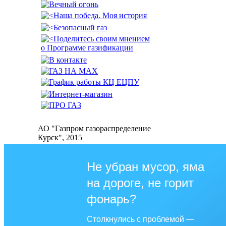
АО "Газпром газораспределение
Курск", 2015
Не убран мусор, яма
на дороге, не горит
фонарь?
Столкнулись с проблемой —