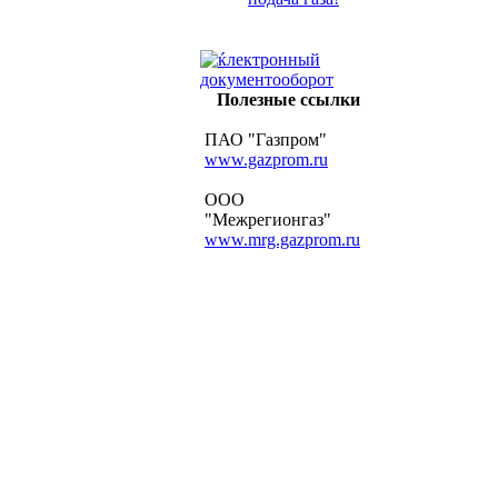
Полезные ссылки
ПАО "Газпром"
www.gazprom.ru
ООО
"Межрегионгаз"
www.mrg.gazprom.ru