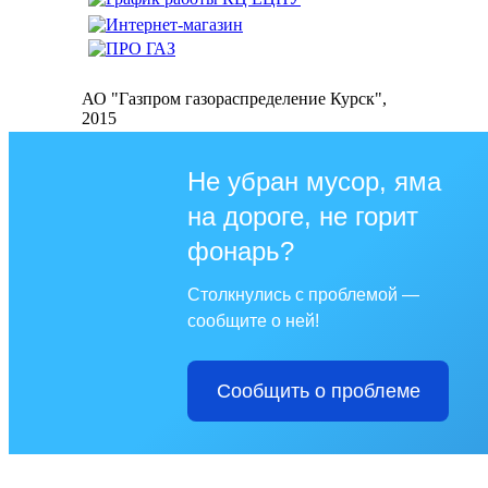
АО "Газпром газораспределение Курск",
2015
Не убран мусор, яма
на дороге, не горит
фонарь?
Столкнулись с проблемой —
сообщите о ней!
Сообщить о проблеме