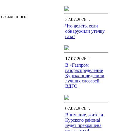
и сжиженного
22.07.2026 г.
Что делать, если
обнаружили утечку
газа?
17.07.2026 г.
В «Газпром
газораспределение
Курск» определили
лучших слесарей
ВДГО
07.07.2026 г.
Внимание, жители
Курского района!
Будет прекращена
подача газа!