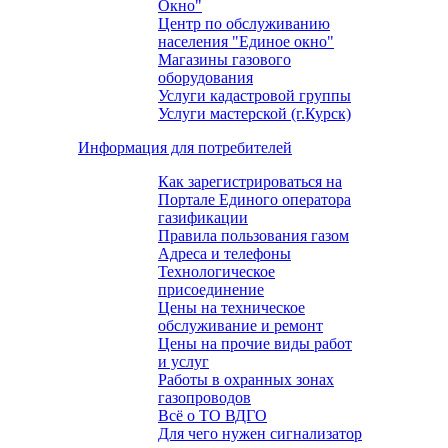
Окно"
Центр по обслуживанию
населения "Единое окно"
Магазины газового
оборудования
Услуги кадастровой группы
Услуги мастерской (г.Курск)
Информация для потребителей
Как зарегистрироваться на
Портале Единого оператора
газификации
Правила пользования газом
Адреса и телефоны
Технологическое
присоединение
Цены на техническое
обслуживание и ремонт
Цены на прочие виды работ
и услуг
Работы в охранных зонах
газопроводов
Всё о ТО ВДГО
Для чего нужен сигнализатор