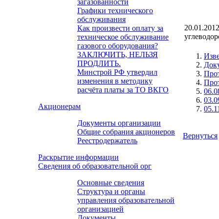
загазованности
Графики технического
обслуживания
20.01.201
Как произвести оплату за
углеводор
техническое обслуживание
газового оборудования?
ЗАКЛЮЧИТЬ, НЕЛЬЗЯ
Изв
ПРОДЛИТЬ.
Док
Минстрой РФ утвердил
Прот
изменения в методику
Прот
расчёта платы за ТО ВКГО
06.0
03.0
Акционерам
05.1
Документы организации
Общие собрания акционеров
Вернуться
Реестродержатель
Раскрытие информации
Сведения об образовательной орг
Основные сведения
Структура и органы
управления образовательной
организацией
Документы